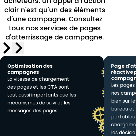
acheteurs. Un appel à l'action
clair n'est qu'un des éléments
d'une campagne. Consultez
tous nos services de pages
d'atterrissage de campagne.
Optimisation des
Page d'at
campagnes
réactive 
campag
La vitesse de chargement
Les pages 
des pages et les CTA sont
nos campa
tout aussi importants que les
bien sur l
mécanismes de suivi et les
bureau et
messages des pages.
portables.
chargemen
les décisi