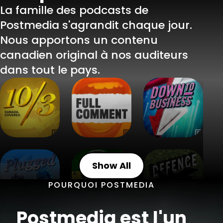
La famille des podcasts de
Postmedia s'agrandit chaque jour.
Nous apportons un contenu
canadien original à nos auditeurs
dans tout le pays.
10/3 Canada Covered
Full Comment
Down To Business
Plugged In
She's Gone
Defence Watch
Show All
POURQUOI POSTMEDIA
Postmedia est l'un