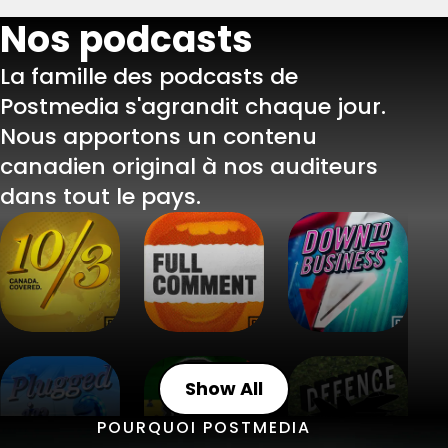
Nos podcasts
La famille des podcasts de
Postmedia s'agrandit chaque jour.
Nous apportons un contenu
canadien original à nos auditeurs
dans tout le pays.
10/3 Canada Covered
Full Comment
Down To Business
Plugged In
She's Gone
Defence Watch
Show All
POURQUOI POSTMEDIA