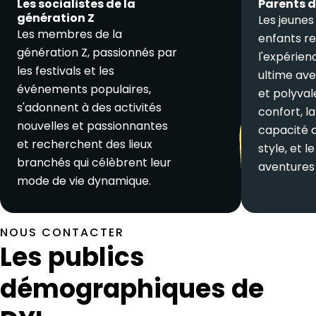
Les socialistes de la
Parents 
génération Z
Les jeunes
Les membres de la
enfants r
génération Z, passionnés par
l'expérien
les festivals et les
ultime av
événements populaires,
et polyval
s'adonnent à des activités
confort, la
nouvelles et passionnantes
capacité d
et recherchent des lieux
style, et 
branchés qui célèbrent leur
aventures 
mode de vie dynamique.
NOUS CONTACTER
Les publics
démographiques de